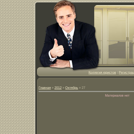
Коллегия юристов
|
Регистра
Главная
»
2012
»
Октябрь
»
27
Материалов нет