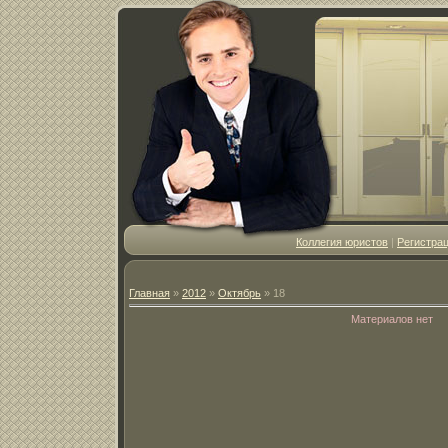
Коллегия юристов
|
Регистра
Главная
»
2012
»
Октябрь
»
18
Материалов нет