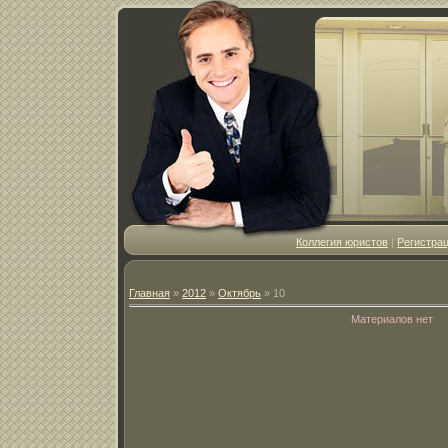
Коллегия юристов
|
Регистра
Главная
»
2012
»
Октябрь
»
10
Материалов нет