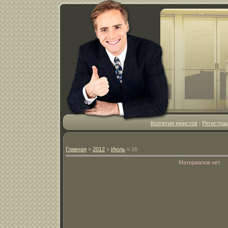
Коллегия юристов
|
Регистра
Главная
»
2012
»
Июль
»
16
Материалов нет