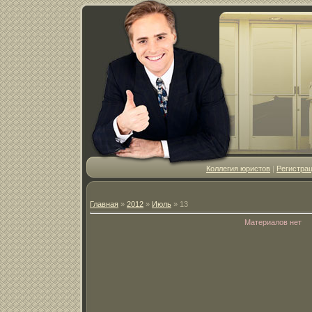
Коллегия юристов
|
Регистра
Главная
»
2012
»
Июль
»
13
Материалов нет