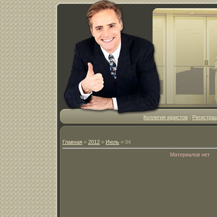
Коллегия юристов
|
Регистра
Главная
»
2012
»
Июль
»
04
Материалов нет