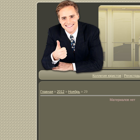
Коллегия юристов
|
Регистра
Главная
»
2012
»
Ноябрь
»
29
Материалов нет