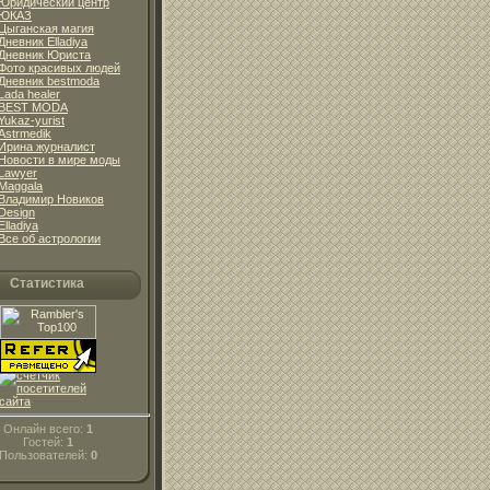
Юридический центр
ЮКАЗ
Цыганская магия
Дневник Elladiya
Дневник Юриста
Фото красивых людей
Дневник bestmoda
Lada healer
BEST MODA
Yukaz-yurist
Astrmedik
Ирина журналист
Новости в мире моды
Lawyer
Maggala
Владимир Новиков
Design
Elladiya
Все об астрологии
Статистика
Онлайн всего:
1
Гостей:
1
Пользователей:
0