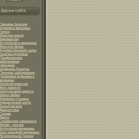
Друзья сайта
Причины болезни
Здоровье женщины
Гипноз
Женская магия
Хиромантия
Астрология и медицина
Женское белье
Художественный салон
Болезни мужчины
Профилактика
заболевания
Народная
медицина.Рецепты
Причины заболевания
Проблемы мужчины и
женщины
Коллегия юристов
Авто новости
Консультация юриста
Магия любви
Адвокаты столицы
Юридический центр
Белый каталог
Диагностика
Сонник
Диеты
Справочник хироманта
Monah - поэзия
Астрология медицины
Блог народной медицины
Ясновидящая Галина