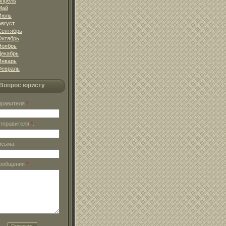
Апрель
Май
Июль
Август
Сентябрь
Октябрь
Ноябрь
Декабрь
Январь
Февраль
Вопрос юристу
тправителя
*
:
отправителя
*
:
исьма:
сообщения
*
: