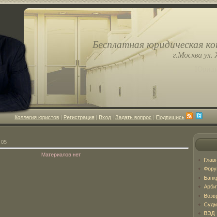
Бесплатная юридическая ко
г.Москва ул. 
Юриди
Коллегия юристов
|
Регистрация
|
Вход
|
Задать вопрос
|
Подпишись
05
Материалов нет
Глав
Фор
Банк
Арби
Возв
Суды
ВЭД