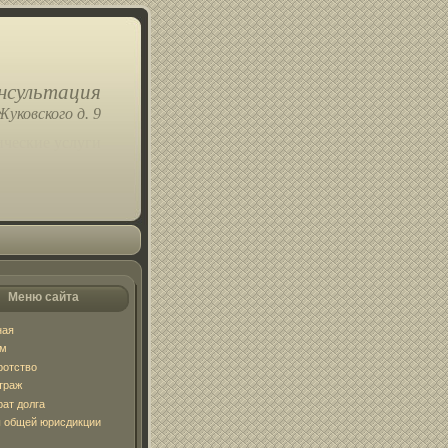
нсультация
Жуковского д. 9
ческие услуги
Меню сайта
ная
ум
ротство
траж
рат долга
 общей юрисдикции