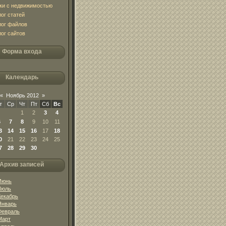
ки с недвижимостью
лог статей
лог файлов
лог сайтов
Форма входа
Календарь
«
Ноябрь 2012
»
т
Ср
Чт
Пт
Сб
Вс
1
2
3
4
6
7
8
9
10
11
3
14
15
16
17
18
0
21
22
23
24
25
7
28
29
30
Архив записей
Июнь
Июль
Декабрь
Январь
Февраль
Март