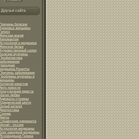
Друзья сайта
Причины болезни
Здоровье женщины
Гипноз
Женская магия
Хиромантия
Астрология и медицина
Женское белье
Художественный салон
Болезни мужчины
Профилактика
заболевания
Народная
медицина.Рецепты
Причины заболевания
Проблемы мужчины и
женщины
Коллегия юристов
Авто новости
Консультация юриста
Магия любви
Адвокаты столицы
Юридический центр
Белый каталог
Диагностика
Сонник
Диеты
Справочник хироманта
Monah - поэзия
Астрология медицины
Блог народной медицины
Ясновидящая Галина