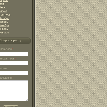
Апрель
Май
Июль
Август
Сентябрь
Октябрь
Ноябрь
Декабрь
Январь
Февраль
Вопрос юристу
тправителя
*
:
отправителя
*
:
исьма:
сообщения
*
: