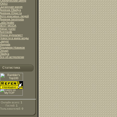
Юридический центр
ЮКАЗ
Цыганская магия
Дневник Elladiya
Дневник Юриста
Фото красивых людей
Дневник bestmoda
Lada healer
BEST MODA
Yukaz-yurist
Astrmedik
Ирина журналист
Новости в мире моды
Lawyer
Maggala
Владимир Новиков
Design
Elladiya
Все об астрологии
Статистика
Онлайн всего:
1
Гостей:
1
Пользователей:
0