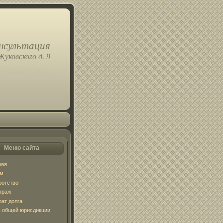
нсультация
Жуковского д. 9
ческие услуги
Меню сайта
ная
ум
ротство
траж
рат долга
 общей юрисдикции