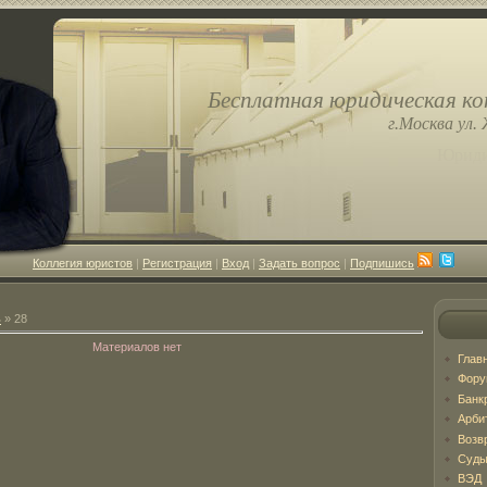
Бесплатная юридическая ко
г.Москва ул. 
Юриди
Коллегия юристов
|
Регистрация
|
Вход
|
Задать вопрос
|
Подпишись
ь
»
28
Материалов нет
Глав
Фор
Банк
Арби
Возв
Суды
ВЭД