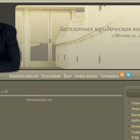
Бесплатная юридическая ко
г.Москва ул. 
Юриди
Коллегия юристов
|
Регистрация
|
Вход
|
Задать вопрос
|
Подпишись
ь
»
06
Материалов нет
Глав
Фор
Банк
Арби
Возв
Суды
ВЭД