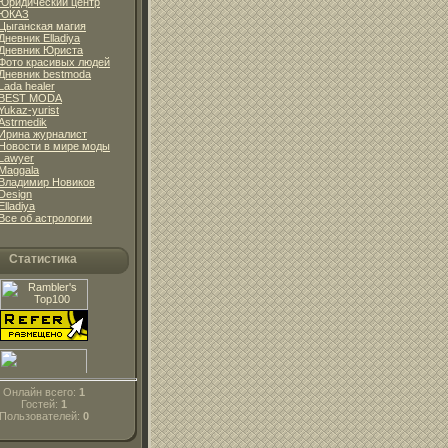
Юридический центр
ЮКАЗ
Цыганская магия
Дневник Elladiya
Дневник Юриста
Фото красивых людей
Дневник bestmoda
Lada healer
BEST MODA
Yukaz-yurist
Astrmedik
Ирина журналист
Новости в мире моды
Lawyer
Maggala
Владимир Новиков
Design
Elladiya
Все об астрологии
Статистика
Онлайн всего:
1
Гостей:
1
Пользователей:
0