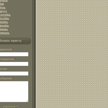
Апрель
Май
Июль
Август
Сентябрь
Октябрь
Ноябрь
Декабрь
Январь
Февраль
Вопрос юристу
тправителя
*
:
отправителя
*
:
исьма:
сообщения
*
: