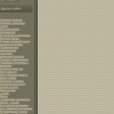
Друзья сайта
Причины болезни
Здоровье женщины
Гипноз
Женская магия
Хиромантия
Астрология и медицина
Женское белье
Художественный салон
Болезни мужчины
Профилактика
заболевания
Народная
медицина.Рецепты
Причины заболевания
Проблемы мужчины и
женщины
Коллегия юристов
Авто новости
Консультация юриста
Магия любви
Адвокаты столицы
Юридический центр
Белый каталог
Диагностика
Сонник
Диеты
Справочник хироманта
Monah - поэзия
Астрология медицины
Блог народной медицины
Ясновидящая Галина