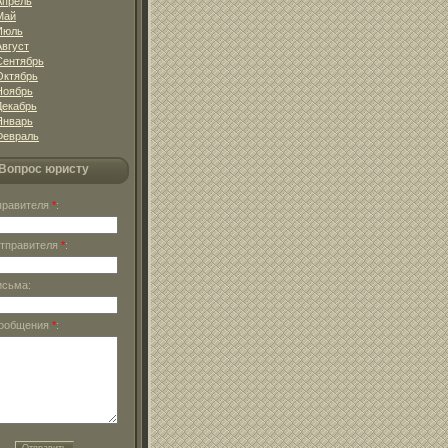
Апрель
Май
Июль
Август
Сентябрь
Октябрь
Ноябрь
Декабрь
Январь
Февраль
Вопрос юристу
тправителя
*
:
отправителя
*
:
исьма:
сообщения
*
: