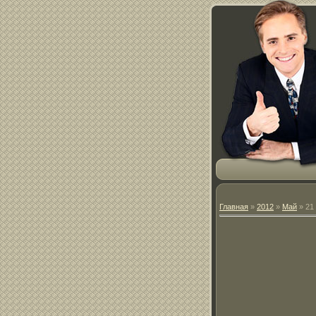
Главная
»
2012
»
Май
»
21