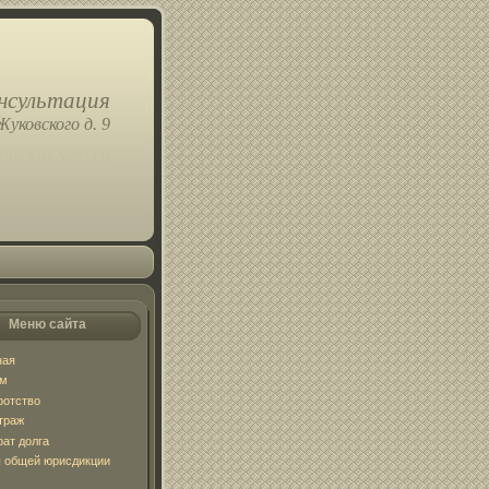
нсультация
Жуковского д. 9
ческие услуги
Меню сайта
ная
ум
ротство
траж
рат долга
 общей юрисдикции