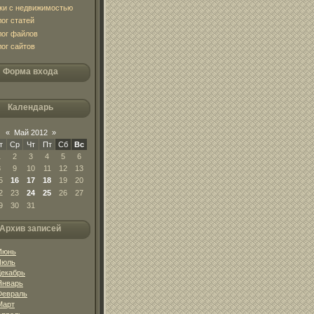
ки с недвижимостью
лог статей
лог файлов
лог сайтов
Форма входа
Календарь
«
Май 2012
»
т
Ср
Чт
Пт
Сб
Вс
1
2
3
4
5
6
8
9
10
11
12
13
5
16
17
18
19
20
2
23
24
25
26
27
9
30
31
Архив записей
Июнь
Июль
Декабрь
Январь
Февраль
Март