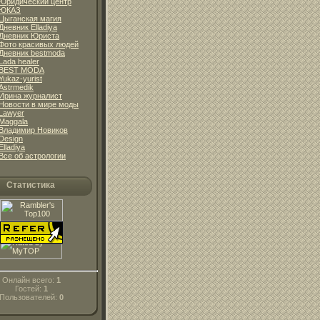
Юридический центр
ЮКАЗ
Цыганская магия
Дневник Elladiya
Дневник Юриста
Фото красивых людей
Дневник bestmoda
Lada healer
BEST MODA
Yukaz-yurist
Astrmedik
Ирина журналист
Новости в мире моды
Lawyer
Maggala
Владимир Новиков
Design
Elladiya
Все об астрологии
Статистика
Онлайн всего:
1
Гостей:
1
Пользователей:
0