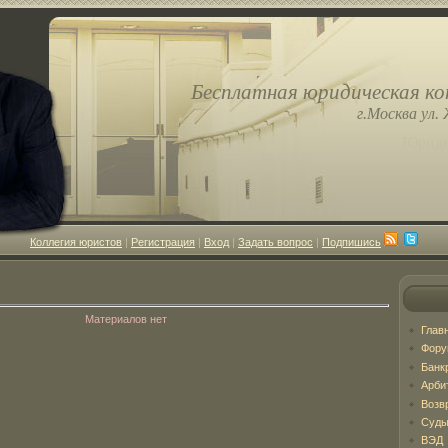
Бесплатная юридическая ко
г.Москва ул. 
Юриди
Коллегия юристов
|
Регистрация
|
Вход
|
Задать вопрос
|
Подпишись
Материалов нет
Глав
Фор
Банк
Арби
Возв
Суды
ВЭД