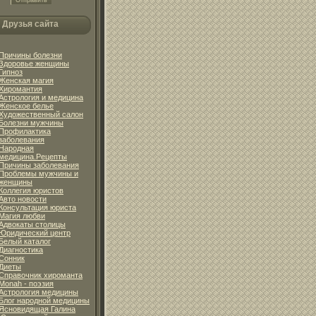
Друзья сайта
Причины болезни
Здоровье женщины
Гипноз
Женская магия
Хиромантия
Астрология и медицина
Женское белье
Художественный салон
Болезни мужчины
Профилактика
заболевания
Народная
медицина.Рецепты
Причины заболевания
Проблемы мужчины и
женщины
Коллегия юристов
Авто новости
Консультация юриста
Магия любви
Адвокаты столицы
Юридический центр
Белый каталог
Диагностика
Сонник
Диеты
Справочник хироманта
Monah - поэзия
Астрология медицины
Блог народной медицины
Ясновидящая Галина